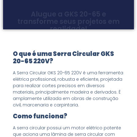
Destacando a versatilidade e praticidade.
Destacando a versatilidade e praticidade.
Destacando a versatilidade e praticidade.
Solicite um orçamento agora mesmo!
Solicite um orçamento agora mesmo!
Solicite um orçamento agora mesmo!
Solicite um orçamento agora mesmo!
Solicite um orçamento agora mesmo!
Solicite um orçamento agora mesmo!
O que é uma Serra Circular GKS
20-65 220V?
A Serra Circular GKS 20-65 220V é uma ferramenta
elétrica profissional, robusta e eficiente, projetada
para realizar cortes precisos em diversos
materiais, principalmente madeira e derivados. É
amplamente utilizada em obras de construção
civil, marcenaria e carpintaria.
Como funciona?
A serra circular possui um motor elétrico potente
que aciona uma lâmina de serra circular com