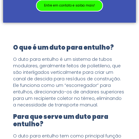
Solicite um orçamento agora mesmo!
Solicite um orçamento agora mesmo!
Solicite um orçamento agora mesmo!
Entre em contato e saiba mais!
Entre em contato e saiba mais!
Entre em contato e saiba mais!
O que é um duto para entulho?
O duto para entulho é um sistema de tubos
modulares, geralmente feitos de polietileno, que
são interligados verticalmente para criar um
canal de descida para resíduos de construção.
Ele funciona como um “escorregador” para
entulhos, direcionando-os de andares superiores
para um recipiente coletor no térreo, eliminando
a necessidade de transporte manual.
Para que serve um duto para
entulho?
O duto para entulho tem como principal função