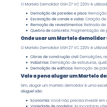
O Martelo Demolidor GSH 27 VC 220V é utilizad
Demolição de paredes e pisos:
Remoção d
Escavação de canais e valas:
Criação de 
Remoção de revestimentos:
Retirada de 
Quebra de concreto:
Fragmentação de p
Onde usar um Martelo demolidor 
O Martelo Demolidor GSH 27 VC 220V é utilizad
Obras de construção civil:
Demolições, r
Indústrias:
Demolição de estruturas, que
Demolição de edifícios:
Remoção de parede
Vale a pena alugar um Martelo de
Sim, alugar um martelo demolidor é uma exce
aluguel são:
Economia:
Você não precisa investir em
Variedade de modelos:
As locadoras ofe