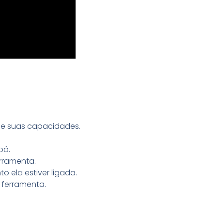
 de suas capacidades.
pó.
rramenta.
 ela estiver ligada.
a ferramenta.