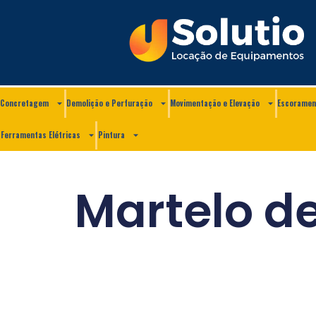
Concretagem
Demolição e Perfuração
Movimentação e Elevação
Escoramen
Ferramentas Elétricas
Pintura
Martelo d