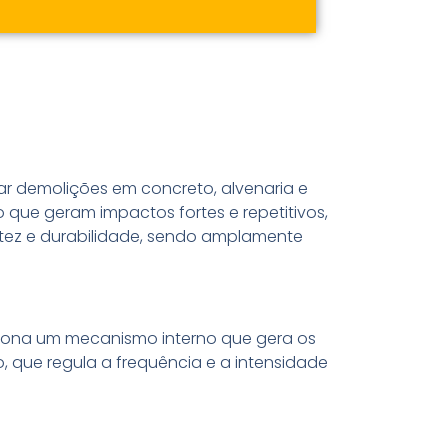
 Potência do Martelo
 Potência do Martelo
 Potência do Martelo
idor GSH 27 VC!
idor GSH 27 VC!
idor GSH 27 VC!
 orçamento agora mesmo!
 orçamento agora mesmo!
 orçamento agora mesmo!
 orçamento agora mesmo!
 orçamento agora mesmo!
 orçamento agora mesmo!
zar demolições em concreto, alvenaria e
que geram impactos fortes e repetitivos,
stez e durabilidade, sendo amplamente
ciona um mecanismo interno que gera os
, que regula a frequência e a intensidade