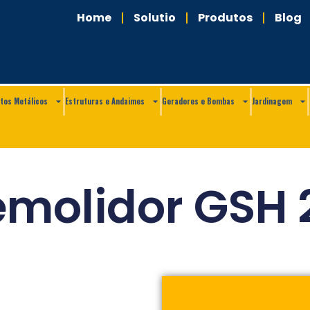
Home
Solutio
Produtos
Blog
tos Metálicos
Estruturas e Andaimes
Geradores e Bombas
Jardinagem
emolidor GSH 