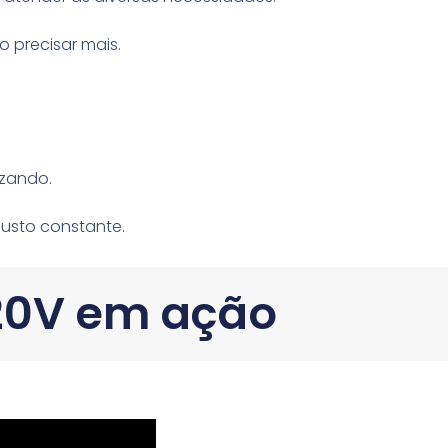
 precisar mais.
izando.
usto constante.
220V em ação