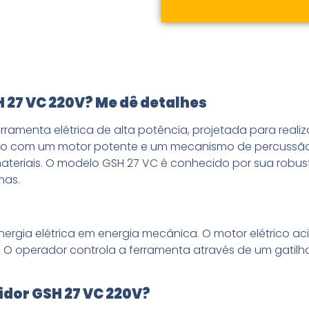
Descubra a
Descubra a
Descubra a
Demol
Demol
Demol
Solicite um
Solicite um
Solicite um
Solicite um
Solicite um
Solicite um
 27 VC 220V? Me dê detalhes
ramenta elétrica de alta potência, projetada para reali
ado com um motor potente e um mecanismo de percussão 
materiais. O modelo GSH 27 VC é conhecido por sua robu
mas.
ergia elétrica em energia mecânica. O motor elétrico a
 O operador controla a ferramenta através de um gatilho
idor GSH 27 VC 220V?