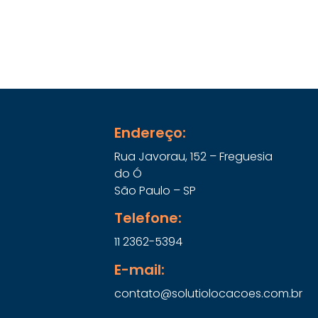
Endereço:
Rua Javorau, 152 – Freguesia
do Ó
São Paulo – SP
Telefone:
11 2362-5394
E-mail:
contato@solutiolocacoes.com.br