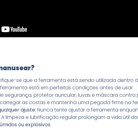
 manusear?
ifique-se que a ferramenta está sendo utilizada dentro
 ferramenta está em perfeitas condições antes de usar.
 de segurança, protetor auricular, luvas e máscara contra 
ecarregar as costas e mantenha uma pegada firme na fe
ualquer ajuste:
Nunca tente ajustar a ferramenta enquanto
:
A limpeza e lubrificação regular prolongam a vida útil d
úmidos ou explosivos.